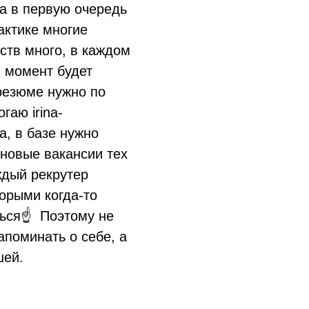
да в первую очередь
актике многие
тств много, в каждом
й момент будет
резюме нужно по
могаю
irina-
а, в базе нужно
 новые вакансии тех
ждый рекрутер
торыми когда-то
ться☝️ Поэтому не
апоминать о себе, а
шей.