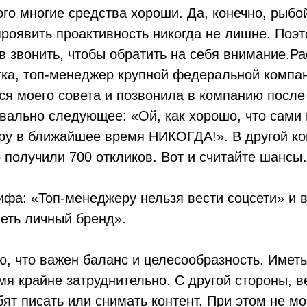
ого многие средства хороши. Да, конечно, рыб
проявить проактивность никогда не лишне. Поэт
 звонить, чтобы обратить на себя внимание.Р
тка, топ-менеджер крупной федеральной компан
ься моего совета и позвонила в компанию после
вально следующее: «Ой, как хорошо, что сами 
еру в ближайшее время НИКОГДА!». В другой к
о получили 700 откликов. Вот и считайте шанс
фа: «Топ-менеджеру нельзя вести соцсети» и в
еть личный бренд».
ю, что важен баланс и целесообразность. Имет
мя крайне затруднительно. С другой стороны, ве
ят писать или снимать контент. При этом не мог