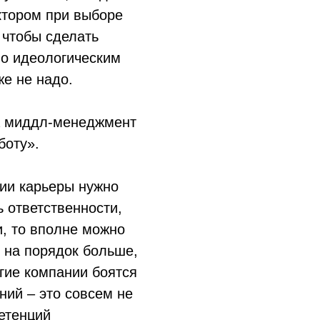
ктором при выборе
 чтобы сделать
по идеологическим
же не надо.
на миддл-менеджмент
боту».
нии карьеры нужно
ь ответственности,
и, то вполне можно
 на порядок больше,
гие компании боятся
ний – это совсем не
етенций