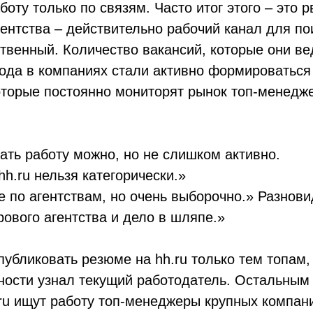
оту только по связям. Часто итог этого – это 
агентства – действительно рабочий канал для по
венный. Количество вакансий, которые они вед
года в компаниях стали активно формироваться
которые постоянно мониторят рынок топ-менедж
ать работу можно, но не слишком активно.
hh.ru
нельзя категорически.»
 по агентствам, но очень выборочно.» Разнови
рового агентства и дело в шляпе.»
 публиковать резюме на
hh.ru
только тем топам,
ивности узнал текущий работодатель. Остальным
ru
ищут работу топ-менеджеры крупных компан