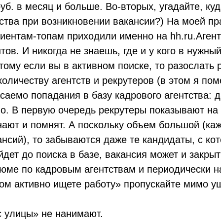
уб. в месяц и больше. Во-вторых, угадайте, ку
тства при возникновении вакансии?) На моей пр
лиентам-топам приходили именно на
hh.ru
.Аген
тов. И никогда не знаешь, где и у кого в нужны
ому если вы в активном поиске, то разослать 
оличеству агентств и рекрутеров (в этом я по
асаемо попадания в базу кадрового агентства: д
но. В первую очередь рекрутеры показывают на
нают и помнят. А поскольку объем большой (ка
ансий), то забываются даже те кандидаты, с ко
йдет до поиска в базе, вакансия может и закры
юме по кадровым агентствам и периодически н
ом активно ищете работу» пропускайте мимо у
 улицы» не нанимают.