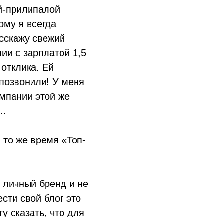
ой-прилипалой
ому я всегда
асскажу свежий
ии с зарплатой 1,5
 отклика. Ей
позвонили! У меня
омпании этой же
ы…
 то же время «Топ-
ь личный бренд и не
сти свой блог это
у сказать, что для