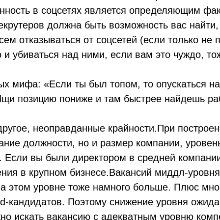
нность в соцсетях является определяющим фа
рекрутеров должна быть возможность вас найти,
ем отказываться от соцсетей (если только не 
 и убиваться над ними, если вам это чуждо, то
х мифа: «Если ты был топом, то опускаться 
«Ищи позицию пониже и там быстрее найдешь ра
 другое, неоправданные крайности.При построе
ание должности, но и размер компании, уровен
. Если вы были директором в средней компани
ения в крупном бизнесе.Вакансий миддл-уровня
на этом уровне тоже намного больше. Плюс мно
fied-кандидатов. Поэтому снижение уровня ожида
жно искать вакансию с адекватным уровню комп