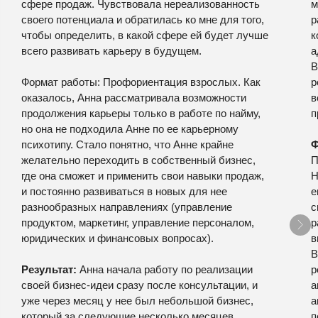
сфере продаж. Чувствовала нереализованность
м
своего потенциала и обратилась ко мне для того,
р
чтобы определить, в какой сфере ей будет лучше
к
всего развивать карьеру в будущем.
а
В
Формат работы:
Профориентация взрослых. Как
р
оказалось, Анна рассматривала возможности
в
продолжения карьеры только в работе по найму,
п
но она не подходила Анне по ее карьерному
психотипу. Стало понятно, что Анне крайне
Ф
желательно переходить в собственный бизнес,
П
где она сможет и применить свои навыки продаж,
Н
и постоянно развиваться в новых для нее
е
разнообразных направлениях (управление
с
продуктом, маркетинг, управление персоналом,
р
юридических и финансовых вопросах).
в
В
Результат:
Анна начала работу по реализации
р
своей бизнес-идеи сразу после консультации, и
а
уже через месяц у нее был небольшой бизнес,
а
который за следующие несколько месяцев
п