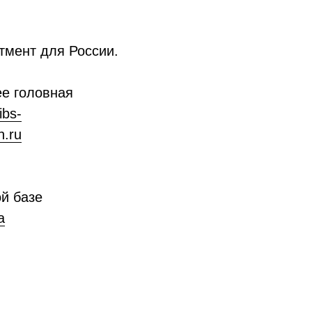
тмент для России.
ее головная
ibs-
h.ru
й базе
a