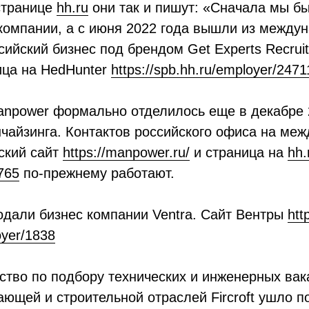
странице
hh.ru
они так и пишут: «Сначала мы б
компании, а с июня 2022 года вышли из междун
ийский бизнес под брендом Get Experts Recrui
ца на HedHunter
https://spb.hh.ru/employer/2471
anpower формально отделилось еще в декабре 
чайзинга. Контактов российского офиса на ме
йский сайт
https://manpower.ru/
и страница на
hh.
2765
по-прежнему работают.
продали бизнес компании Ventra. Сайт Вентры
htt
oyer/1838
ство по подбору технических и инженерных вак
ющей и строительной отраслей Fircroft ушло по