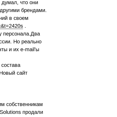
 думал, что они
 другими брендами.
ний в своем
c&t=2420s
.
у персонала.Два
оссии. Но реально
ты и их e-mail’ы
 состава
 Новый сайт
ким собственникам
Solutions продали