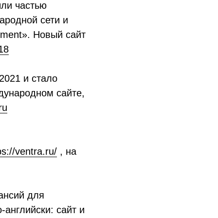
ыли частью
ародной сети и
tment». Новый сайт
18
2021 и стало
ждународном сайте,
ru
ps://ventra.ru/
, на
ансий для
-английски: сайт и