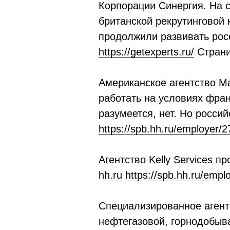
Корпорации Синергия. На 
британской рекрутинговой 
продолжили развивать росс
https://getexperts.ru/
Страни
Американское агентство M
работать на условиях фран
разумеется, нет. Но росси
https://spb.hh.ru/employer/
Агентство Kelly Services 
hh.ru
https://spb.hh.ru/empl
Специализированное агент
нефтегазовой, горнодобыва