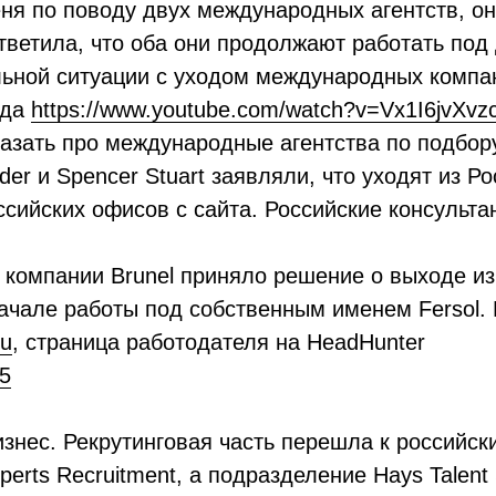
ня по поводу двух международных агентств, он
ответила, что оба они продолжают работать под
льной ситуации с уходом международных компа
ода
https://www.youtube.com/watch?v=Vx1I6jvXvz
казать про международные агентства по подбор
der и Spencer Stuart заявляли, что уходят из Р
сийских офисов с сайта. Российские консультан
 компании Brunel приняло решение о выходе из
ачале работы под собственным именем Fersol.
ru
, страница работодателя на HeadHunter
65
знес. Рекрутинговая часть перешла к российс
erts Recruitment, а подразделение Hays Talent 