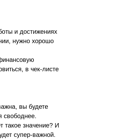
боты и достижениях
ании, нужно хорошо
 финансовую
овиться, в чек-листе
важна, вы будете
я свободнее.
т такое значение? И
удет супер-важной.