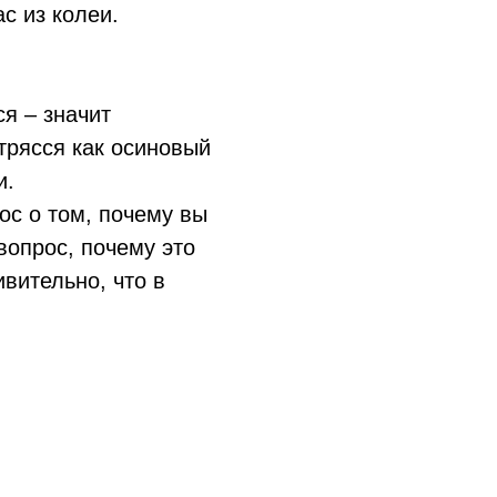
с из колеи.
я – значит
 трясся как осиновый
и.
ос о том, почему вы
вопрос, почему это
ивительно, что в