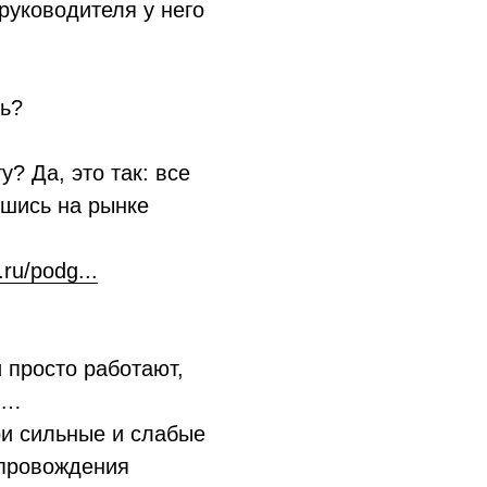
 руководителя у него
ть?
? Да, это так: все
вшись на рынке
.ru/podg...
 просто работают,
ы…
ои сильные и слабые
опровождения