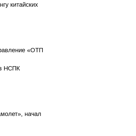
нгу китайских
правление «ОТП
 в НСПК
молет», начал