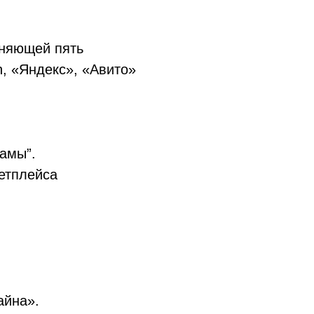
няющей пять
, «Яндекс», «Авито»
амы”.
етплейса
айна».