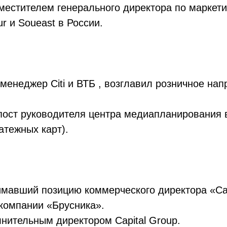
естителем генерального директора по маркети
r и Soueast в России.
менеджер Citi и ВТБ , возглавил розничное на
пост руководителя центра медиапланирования
атежных карт).
имавший позицию коммерческого директора «Са
 компании «Брусника».
нительным директором Capital Group.