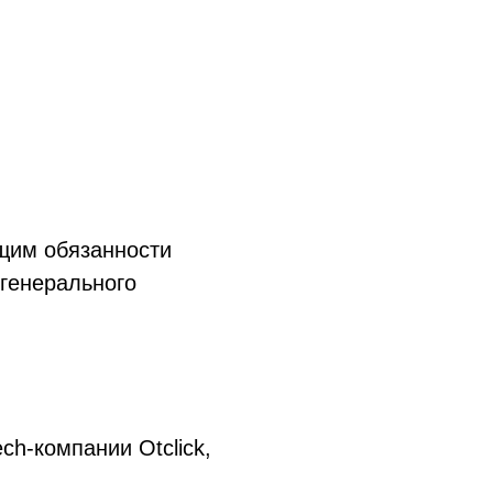
ющим обязанности
 генерального
h-компании Otclick,