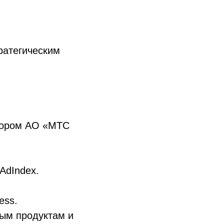
ратегическим
ктором АО «МТС
AdIndex.
ess.
ым продуктам и