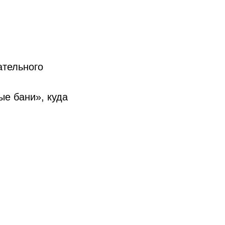
ательного
ые бани», куда