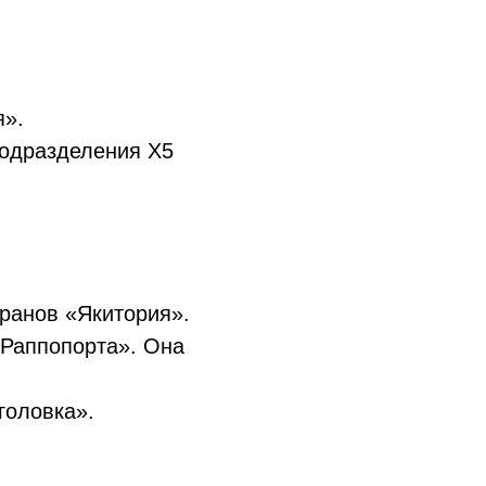
я».
подразделения X5
оранов «Якитория».
 Раппопорта». Она
головка».