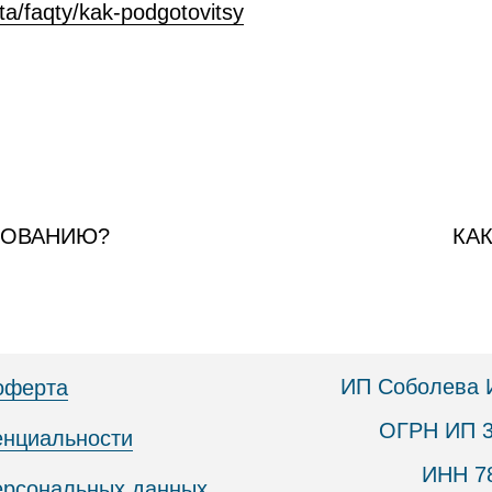
ta/faqty/kak-podgotovitsy
РОВАНИЮ?
КА
ИП Соболева 
оферта
ОГРН ИП 3
енциальности
ИНН 7
персональных данных