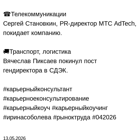
☎Телекоммуникации
Сергей Становкин, PR-директор МТС AdTech,
покидает компанию.
🚚Транспорт, логистика
Вячеслав Пиксаев покинул пост
гендиректора в СДЭК.
#карьерныйконсультант
#карьерноеконсультирование
#карьерныйкоуч #карьерныйкоучинг
#иринасоболева #рыноктруда #042026
13.05.2026