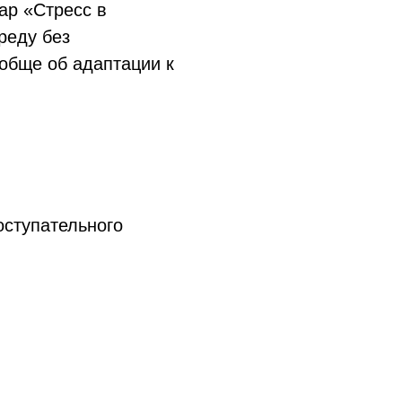
ар «Стресс в
реду без
ообще об адаптации к
оступательного