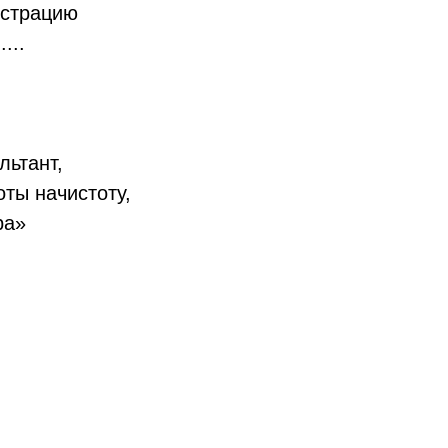
истрацию
.....
льтант,
оты начистоту,
ра»