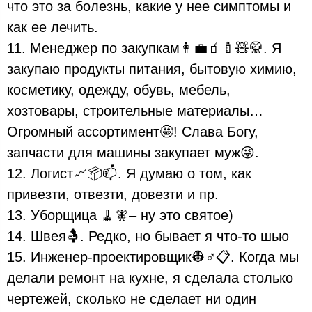
что это за болезнь, какие у нее симптомы и
как ее лечить.
11. Менеджер по закупкам👩💼🧃🍼🧸🥋. Я
закупаю продукты питания, бытовую химию,
косметику, одежду, обувь, мебель,
хозтовары, строительные материалы…
Огромный ассортимент🤩! Слава Богу,
запчасти для машины закупает муж😜.
12. Логист📈📦📫. Я думаю о том, как
привезти, отвезти, довезти и пр.
13. Уборщица 🧹🧚– ну это святое)
14. Швея🤱. Редко, но бывает я что-то шью
15. Инженер-проектировщик👷♂️📋. Когда мы
делали ремонт на кухне, я сделала столько
чертежей, сколько не сделает ни один